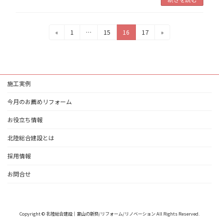
投
固
固
固
固
«
1
…
15
16
17
»
定
定
定
定
稿
ペ
ペ
ペ
ペ
の
ー
ー
ー
ー
ジ
ジ
ジ
ジ
ペ
施工実例
ー
ジ
今月のお薦めリフォーム
送
お役立ち情報
り
北陸総合建設とは
採用情報
お問合せ
Copyright © 北陸総合建設｜富山の新築/リフォーム/リノベーション All Rights Reserved.