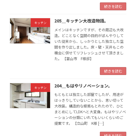
続きを読む
205＿キッチン大改造物語。
キッチン
メインはキッチンですが、その周辺も大改
造。どことなく空間の目的がぼんやりして
いた従来から、しっかりとした独立した空
間を作り出しました。床・壁・天井もこの
機会に併せてリフレッシュさせて頂きまし
た。 【富山市 F様邸】
続きを読む
204＿もはやリノベーション。
キッチン
もともとは独立した部屋でしたが、用途が
はっきりしていないことから、思い切って
大改装。構造的な根拠もとれたので、ひと
まとめにしてLDKへと大変身。もはやリノベ
ーションの分類にいれてもいいくらいのご
提案です。 【立山町 K様 […]
続きを読む