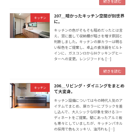
続きを読む
207＿暗かったキッチン空間が別世界
キッチン
に。
キッチンの色がそもそも暗めだったとは言
え、窓に面して収納棚が暗さを増す原因と
判断しました。キッチンの扉カラーは明る
い桜色をご提案し、卓上の食洗器をビルト
インに、ガスコンロからIHクッキングヒー
ターへの変更。レンジフードも […]
続きを読む
206＿リビング・ダイニングをまとめ
キッチン
て大変身。
キッチン設備については今の時代人気のア
イテムでまとめ、扉カラーにブラックを差
し込んで、大人シックな印象を受けるコー
ディネートをご提案。壁にあったアルミ板
も寒々としていましたが、キッチンパネル
の採用で色もスッキリ、油汚れも […]