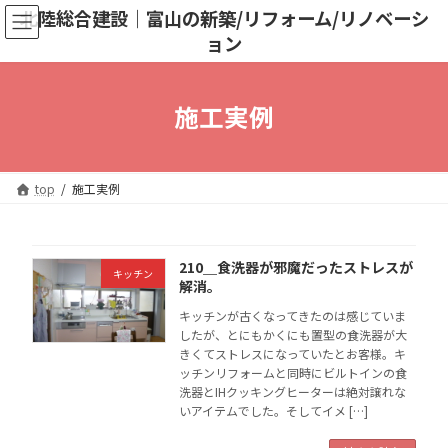
コ
ナ
北陸総合建設｜富山の新築/リフォーム/リノベーシ
ン
ビ
ョン
テ
ゲ
ン
ー
ツ
シ
へ
ョ
施工実例
ス
ン
キ
に
ッ
移
プ
動
top
施工実例
210＿食洗器が邪魔だったストレスが
キッチン
解消。
キッチンが古くなってきたのは感じていま
したが、とにもかくにも置型の食洗器が大
きくてストレスになっていたとお客様。キ
ッチンリフォームと同時にビルトインの食
洗器とIHクッキングヒーターは絶対譲れな
いアイテムでした。そしてイメ […]