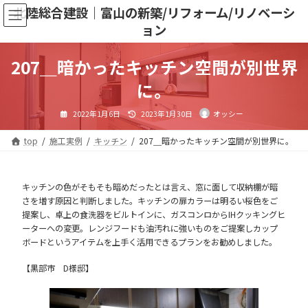
コ
ナ
北陸総合建設｜富山の新築/リフォーム/リノベーシ
ン
ビ
ョン
テ
ゲ
ン
ー
ツ
シ
207＿暗かったキッチン空間が別世界
へ
ョ
ス
ン
に。
キ
に
ッ
移
最
2022年1月6日
2023年1月30日
オッシー
プ
動
終
更
新
日
top
施工実例
キッチン
207＿暗かったキッチン空間が別世界に。
時
:
キッチンの色がそもそも暗めだったとは言え、窓に面して収納棚が暗
さを増す原因と判断しました。キッチンの扉カラーは明るい桜色をご
提案し、卓上の食洗器をビルトインに、ガスコンロからIHクッキングヒ
ーターへの変更。レンジフードも油汚れに強いものをご提案しカップ
ボードというアイテムを上手く活用できるプランをお勧めしました。
【黒部市 D様邸】