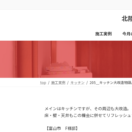
コ
ナ
ン
ビ
テ
ゲ
北
ン
ー
ツ
シ
へ
ョ
施工実例
今月
ス
ン
キ
に
ッ
移
プ
動
top
施工実例
キッチン
205＿キッチン大改造物語
メインはキッチンですが、その周辺も大改造。
床・壁・天井もこの機会に併せてリフレッシュ
【富山市 F様邸】