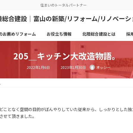
住まいのトータルパートナー
陸総合建設｜富山の新築/リフォーム/リノベーシ
のお薦めリフォーム
お役立ち情報
北陸総合建設とは
採
205＿キッチン大改造物語。
最
2022年1月6日
2023年1月30日
オッシー
終
更
新
日
時
。
:
どことなく空間の目的がぼんやりしていた従来から、しっかりとした独
させて頂きました。