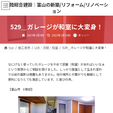
コ
ナ
北陸総合建設｜富山の新築/リフォーム/リノベーシ
ン
ビ
ョン
テ
ゲ
ン
ー
ツ
シ
529＿ガレージが和室に大変身！
へ
ョ
ス
ン
キ
に
最
2023年1月9日
2023年1月30日
オッシー
終
ッ
移
更
新
プ
動
日
top
施工実例
LDK・洋間・和室
529＿ガレージが和室に大変身！
時
:
なにげなく使っていたガレージをやめて部屋（和室）があればいいなぁ
という発想からご相談を受けました。しっかり居室として生まれ変わ
り以前の面影は微塵もありません。他の場所との繋がりも動線として
便利になりとても満足しています、と喜びの声。
【富山市 E様邸】