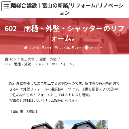
コ
ナ
北陸総合建設｜富山の新築/リフォーム/リノベーシ
ン
ビ
ョン
テ
ゲ
ン
ー
ツ
シ
602＿雨樋・外壁・シャッターのリフ
へ
ョ
ス
ン
ォーム。
キ
に
ッ
移
最
2023年1月12日
2023年2月21日
オッシー
プ
動
終
更
新
日
top
施工実例
屋根・外壁
時
602＿雨樋・外壁・シャッターのリフォーム。
:
既存外壁を残したまま施工する実例の一つです。解体等の費用も削減で
きるので外壁リフォームの選択肢の一つです。工期も張替えより短いの
で住みながらのリフォームとしてはストレスも軽減。
写真の外装材はガルバリウム鋼板になります。
【富山市 S様邸】