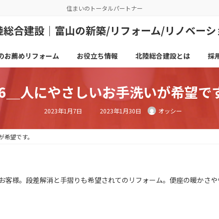
住まいのトータルパートナー
陸総合建設｜富山の新築/リフォーム/リノベーシ
のお薦めリフォーム
お役立ち情報
北陸総合建設とは
採
16＿人にやさしいお手洗いが希望で
最
2023年1月7日
2023年1月30日
オッシー
終
更
新
日
時
いが希望です。
:
お客様。段差解消と手摺りも希望されてのリフォーム。便座の暖かさや