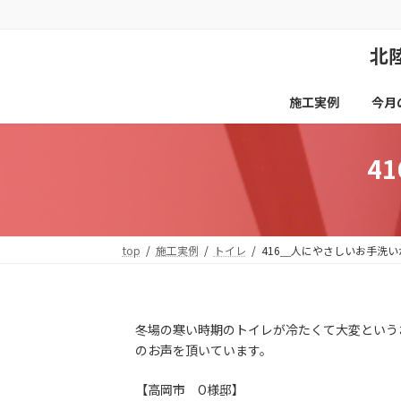
コ
ナ
ン
ビ
テ
ゲ
北
ン
ー
ツ
シ
へ
ョ
施工実例
今月
ス
ン
キ
に
ッ
移
4
プ
動
top
施工実例
トイレ
416＿人にやさしいお手洗
冬場の寒い時期のトイレが冷たくて大変という
のお声を頂いています。
【高岡市 O様邸】